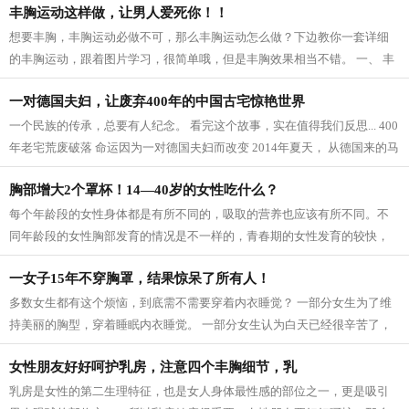
丰胸运动这样做，让男人爱死你！！
想要丰胸，丰胸运动必做不可，那么丰胸运动怎么做？下边教你一套详细
的丰胸运动，跟着图片学习，很简单哦，但是丰胸效果相当不错。 一、 丰
胸 翘臀 1、双腿张开大于肩宽地站立...
一对德国夫妇，让废弃400年的中国古宅惊艳世界
一个民族的传承，总要有人纪念。 看完这个故事，实在值得我们反思... 400
年老宅荒废破落 命运因为一对德国夫妇而改变 2014年夏天， 从德国来的马
里奥夫妇，旅游到桂林阳朔夏棠村，...
胸部增大2个罩杯！14—40岁的女性吃什么？
每个年龄段的女性身体都是有所不同的，吸取的营养也应该有所不同。不
同年龄段的女性胸部发育的情况是不一样的，青春期的女性发育的较快，
成年的女性胸部逐渐发育完善，汲取的...
一女子15年不穿胸罩，结果惊呆了所有人！
多数女生都有这个烦恼，到底需不需要穿着内衣睡觉？ 一部分女生为了维
持美丽的胸型，穿着睡眠内衣睡觉。 一部分女生认为白天已经很辛苦了，
晚上穿内衣睡觉会伤及胸部，就选择...
女性朋友好好呵护乳房，注意四个丰胸细节，乳
乳房是女性的第二生理特征，也是女人身体最性感的部位之一，更是吸引