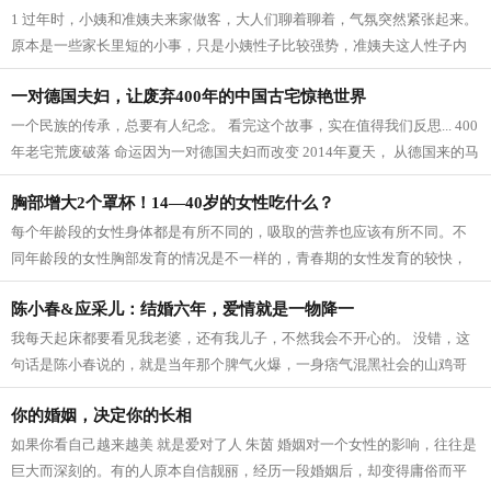
1 过年时，小姨和准姨夫来家做客，大人们聊着聊着，气氛突然紧张起来。
原本是一些家长里短的小事，只是小姨性子比较强势，准姨夫这人性子内
敛，看上去十分忠厚老实，再加上小...
一对德国夫妇，让废弃400年的中国古宅惊艳世界
一个民族的传承，总要有人纪念。 看完这个故事，实在值得我们反思... 400
年老宅荒废破落 命运因为一对德国夫妇而改变 2014年夏天， 从德国来的马
里奥夫妇，旅游到桂林阳朔夏棠村，...
胸部增大2个罩杯！14—40岁的女性吃什么？
每个年龄段的女性身体都是有所不同的，吸取的营养也应该有所不同。不
同年龄段的女性胸部发育的情况是不一样的，青春期的女性发育的较快，
成年的女性胸部逐渐发育完善，汲取的...
陈小春&应采儿：结婚六年，爱情就是一物降一
我每天起床都要看见我老婆，还有我儿子，不然我会不开心的。 没错，这
句话是陈小春说的，就是当年那个脾气火爆，一身痞气混黑社会的山鸡哥
说的。 爱情或许就是一物降一物，如...
你的婚姻，决定你的长相
如果你看自己越来越美 就是爱对了人 朱茵 婚姻对一个女性的影响，往往是
巨大而深刻的。有的人原本自信靓丽，经历一段婚姻后，却变得庸俗而平