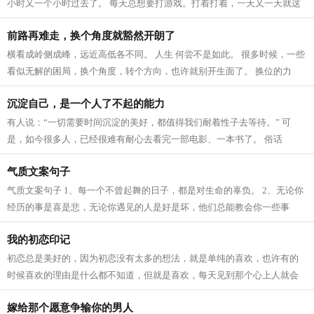
小时又一个小时过去了。 每天总想要打游戏。打着打着，一天又一天就这
样被耗费和虚掷掉了。 …… 许多时...
前路再难走，换个角度就豁然开朗了
横看成岭侧成峰，远近高低各不同。 人生 何尝不是如此。 很多时候，一些
看似无解的困局，换个角度，转个方向，也许就别开生面了。 换位的力
量，远比你想象要大得多。 换位，是...
沉淀自己，是一个人了不起的能力
有人说：“一切需要时间沉淀的美好，都值得我们耐着性子去等待。” 可
是，如今很多人，已经很难有耐心去看完一部电影、一本书了。 俗话
说：“心浮气躁者，一事无成。” 一个人...
气质文案句子
气质文案句子 1、每一个不曾起舞的日子，都是对生命的辜负。 2、无论你
经历的事是喜是悲，无论你遇见的人是好是坏，他们总能教会你一些事
理，然后助你成为一个更好的人。每个人...
我的初恋印记
初恋总是美好的，因为初恋没有太多的想法，就是单纯的喜欢，也许有的
时候喜欢的理由是什么都不知道，但就是喜欢，每天见到那个心上人就会
开心，就会心潮澎湃，这就是初恋的魅...
嫁给那个愿意争输你的男人