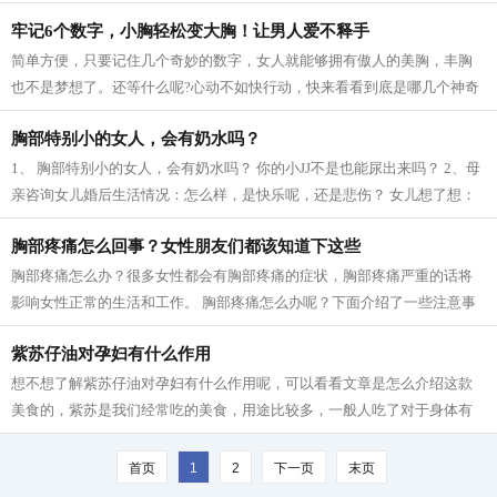
凡；有的人原本平平无奇，经历一段...
牢记6个数字，小胸轻松变大胸！让男人爱不释手
简单方便，只要记住几个奇妙的数字，女人就能够拥有傲人的美胸，丰胸
也不是梦想了。还等什么呢?心动不如快行动，快来看看到底是哪几个神奇
的数字吧！还来看看它们神奇在哪里！...
胸部特别小的女人，会有奶水吗？
1、 胸部特别小的女人，会有奶水吗？ 你的小JJ不是也能尿出来吗？ 2、母
亲咨询女儿婚后生活情况：怎么样，是快乐呢，还是悲伤？ 女儿想了想：
太快不乐。 3、时代真不同了：从前是...
胸部疼痛怎么回事？女性朋友们都该知道下这些
胸部疼痛怎么办？很多女性都会有胸部疼痛的症状，胸部疼痛严重的话将
影响女性正常的生活和工作。 胸部疼痛怎么办呢？下面介绍了一些注意事
项，想知道的朋友不妨看一下！ 1、穿...
紫苏仔油对孕妇有什么作用
想不想了解紫苏仔油对孕妇有什么作用呢，可以看看文章是怎么介绍这款
美食的，紫苏是我们经常吃的美食，用途比较多，一般人吃了对于身体有
很好的调理作用，是老少皆宜的营养美...
首页
1
2
下一页
末页