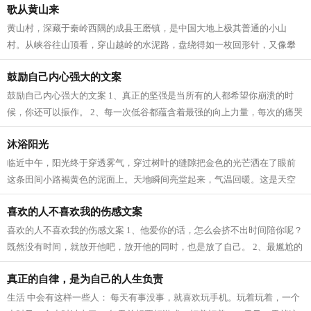
歌从黄山来
黄山村，深藏于秦岭西隅的成县王磨镇，是中国大地上极其普通的小山
村。从峡谷往山顶看，穿山越岭的水泥路，盘绕得如一枚回形针，又像攀
岩登山的绳索，拖拽着人们上山。两辆三...
鼓励自己内心强大的文案
鼓励自己内心强大的文案 1、真正的坚强是当所有的人都希望你崩溃的时
候，你还可以振作。 2、每一次低谷都蕴含着最强的向上力量，每次的痛哭
都会洗刷埋藏最深的阴霾。每件你所经...
沐浴阳光
临近中午，阳光终于穿透雾气，穿过树叶的缝隙把金色的光芒洒在了眼前
这条田间小路褐黄色的泥面上。天地瞬间亮堂起来，气温回暖。这是天空
在连续阴沉几天后而漫下来的一缕深秋...
喜欢的人不喜欢我的伤感文案
喜欢的人不喜欢我的伤感文案 1、他爱你的话，怎么会挤不出时间陪你呢？
既然没有时间，就放开他吧，放开他的同时，也是放了自己。 2、最尴尬的
莫过于，分手以后，人家已经有了甜...
真正的自律，是为自己的人生负责
生活 中会有这样一些人： 每天有事没事，就喜欢玩手机。玩着玩着，一个