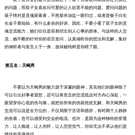
的问题，而双子女喜欢问可爱的让人欲罢不能的问题。爱问问题的
孩子绝对是灵魂探索者，不然柴米油盐一眼扫过，或者是银子白生
生金子黄灿灿，有什么多余的好讲。因此，不要小看了双子女的灵
魂交流能力，她们往往是容易挖出别人心事的群体。与这样的人交
流，她不断的针对你的语言发问，认真倾听你的想法和见解，集好
的倾听者与发言人于一身，放掉她纯粹是你瞎了眼。
第五名：天蝎男
不要以为天蝎男的魅力源于深邃的眼神，其实他们的眼神除了
可以引出好事者遐想，还可以将意念的交流抵达对方内心深处，一
眼望穿你心底的伤与痛，就把你所有的伪装统统瓦解。和天蝎男的
交流可以说是全方位的，不仅局限于言语和措辞，有时两个人静静
的坐着，也可以感受到交会的电流。也许，是因为这种独特的穿透
力，让人痴迷，让人伤怀，让人悲愤负气，但却无法不承认他们是
绝佳的灵魂伴侣。