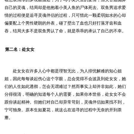
自己的灵魂，结局却是他抱着小美人鱼的尸体死去。双鱼男追求爱
情的过程便是追寻灵魂伴侣的过程，只可惜此一颗柔弱如水的心却
偏要配上个男性硬朗的外表，碰了壁出了血也只好打落牙齿和血
吞，结局大多不是双鱼男认了命，就是乖乖的承认了自己的不幸。
第二名：处女女
处女女在许多人心中都是理智无比，为人排忧解难的知心姐
姐，因此每每谈起伤心这个字眼，总会觉得不会波及到处女女，她
们的人生如此透彻，怎会无谓难过？然而事实上却并非如此，她们
分得很清，明确的知道每个人的需要，如果你本世俗，处女女不会
跟你谈起精神。但她们对自己却异常苛刻，灵魂伴侣如果找不到，
宁可独身。原本生如夏花，就这么在追寻的过程中无奈的开到荼
蘼。