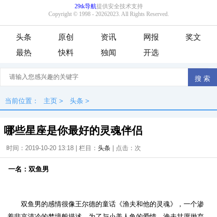
头条
原创
资讯
网报
奖文
最热
快料
独闻
开选
当前位置：
主页
>
头条
>
哪些星座是你最好的灵魂伴侣
时间：2019-10-20 13:18 | 栏目：
头条
| 点击：
次
一名：双鱼男
双鱼男的感情很像王尔德的童话《渔夫和他的灵魂》，一个渗
着悲哀清冷的梦境般描述，为了与小美人鱼的爱情，渔夫甘愿抛弃