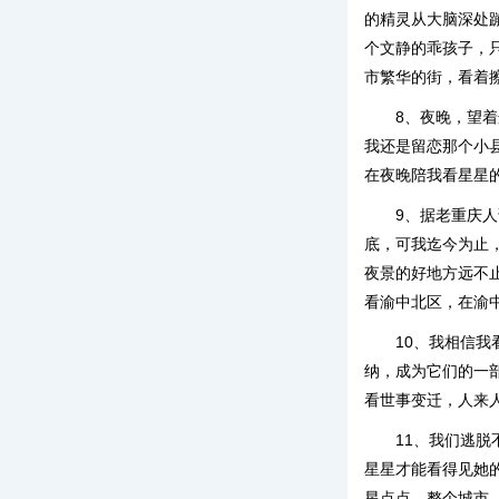
的精灵从大脑深处
个文静的乖孩子，
市繁华的街，看着
8、夜晚，望
我还是留恋那个小
在夜晚陪我看星星
9、据老重庆
底，可我迄今为止
夜景的好地方远不
看渝中北区，在渝
10、我相信
纳，成为它们的一
看世事变迁，人来
11、我们逃
星星才能看得见她
星点点，整个城市