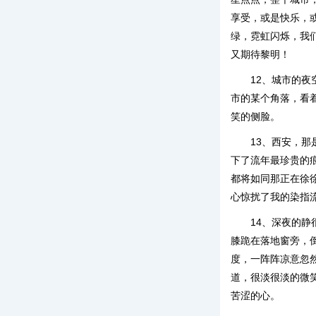
享受，或是快乐，
绿，霓虹闪烁，我
又期待黎明！
12、城市的
市的某个角落，看
笑的侧脸。
13、西安，
下了流年最珍贵的
都将如同那正在徐
心惊扰了我的染指
14、深夜的
膝跪在落地窗旁，
度，一阵阵凉意忽
道，很淡很淡的微
苦涩的心。