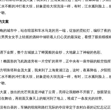
江水不断的冲打着大坝，好象是给大坝洗澡一样，有时，江水溅到脸上，
个吻。
的文案
夜晚的城市中，站在喧嚣和车水马龙的另一端，绽放的霓虹灯，编织了夜
在男男女女手上轻摇的酒杯中倾听着人们心灵的最深处，看惯了眼前模模
。
地洒下金辉，整个古城披上了蝉翼般的金纱，大地蒙上了神秘的色彩。
啊！椭圆形的飞机跑道旁有一片空旷的草坪，正中央有一座华丽的航空指挥
东方明珠塔和金茂大厦，我来到了上海黄浦江边，这时，夜幕降临，夕阳
江水不断的冲打着大坝，好象是给大坝洗澡一样，有时，江水溅到脸上，
个吻。
贸大厦，放出的光芒简直是冲破了云霄，亮得让我都睁不开眼了。放眼望
彩在舞动，再前面又像天上的银河到了地上，堆成了一条发光的丝带。
是没有白昼的，车辆的喧闹和路灯无际的夺目审定于农村白昼的记忆忘记