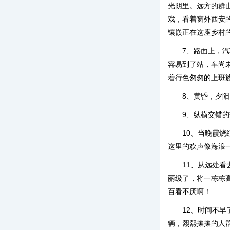
光阴里。远方的群
戏，看着窗外西安
镶嵌正在这座乡村
7、路面上，
容易到了站，车尚
着行色匆匆的上班
8、黄昏，夕
9、纵横交错
10、当晚霞
这里的欢声像海浪
11、从远处
丽级了，将一栋栋
百看不厌啊！
12、时间不
辆，熙熙攘攘的人