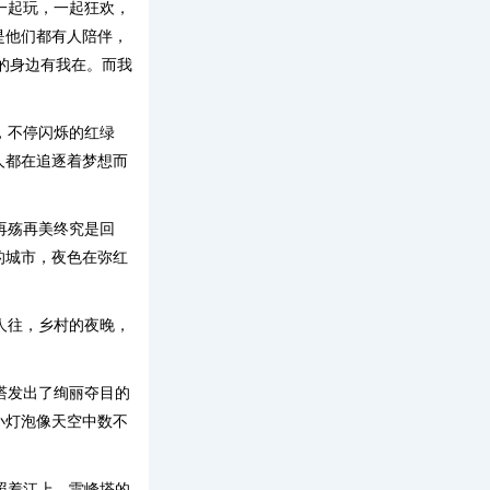
一起玩，一起狂欢，
是他们都有人陪伴，
的身边有我在。而我
，不停闪烁的红绿
人都在追逐着梦想而
。
再殇再美终究是回
的城市，夜色在弥红
人往，乡村的夜晚，
塔发出了绚丽夺目的
小灯泡像天空中数不
照着江上，雷峰塔的