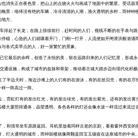
山也消失正在夜色里，把山上的点烧火火勾画成了地面中的繁星。受话器
的晚景：络绎没有绝的车辆，冷冷清清的人潮，渔火透明的乡村，而钟钟
的地方。
汽车排起了长龙，在路上徐徐前行，赶时间的人们，视线不断的在手表与
未停稳，心急的人们就嚷着开门，门刚一打开，人流便如开闸泄洪般汹涌
族与各式卖早点的人，好一派繁忙的景象。
阳已它最后的余晖，创造了永恒的美，留在远路归来的人们记忆里，形成永
的交通设施，构成了城市的血脉和骨架，推动着古城大踏步迈向现代化积极
烧红了半边天时，海边沙滩上的人们有的在游泳，有的在拾贝壳，有的在尽
一样一阵高过一阵。
看去，霓虹灯有的发出红光，有的发出绿光，有的发出紫光，还有的发出黄
高楼大厦照得通体，晶莹透明。各色各样的灯还会像水波一样流过来流过
早了，和强哥坐车原路返回。耳机里放着同样古老的京剧，看着窗外西安的
群，灯火通明的城市，而钟鼓楼就像两颗蓝田宝玉镶嵌在这座城市的中央