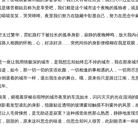
或是痛苦都姑且称为是享受吧，我们都是这个城市这个夜晚的孤独者，或
们嘻嘻笑笑，哭哭啼啼。夜里我们努力在隐藏中彰显自己，努力在思念中
夜空太过繁华，霓虹路灯下被拉长的孤单身影，寂静的夜晚蝉鸣，放大我内
着路人相拥的怀抱，心，好凉好凉……突然间你的身影便模糊在我是双眼
那是一座让我用情极深的城市，是我想忘却始终忘不掉的城市，我在那座城
痕迹，如今，那一切一切的笑语欢颜，一切相逢的事相遇的人，一切用尽
徐倒退着的城市一样，退出我生命的舞台。哦，原来你只是路过江南，无
流年。
静很美，俯视着穿梭在喧哗的城市夜里的车流如水，闪闪灭灭的光在湿润的
倒影着发型凌乱的身影，指腹贴近透明的玻璃窗却触摸不到窗外的风景，
然让人毛骨悚然，是无助还是寂寞？这种感觉依然那么熟悉，静静地发现
笑，甜甜的，原来这叫思念的味道，但思念却叫人很苦，此刻能否来一杯