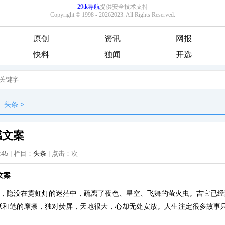
原创
资讯
网报
快料
独闻
开选
头条
>
感文案
:45 | 栏目：
头条
| 点击：
次
文案
市，隐没在霓虹灯的迷茫中，疏离了夜色、星空、飞舞的萤火虫。吉它已
纸和笔的摩擦，独对荧屏，天地很大，心却无处安放。人生注定很多故事