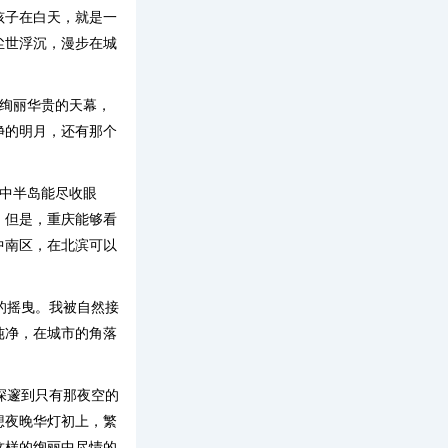
孩子在白天，就是一
尘世浮沉，漫步在城
这绚丽华贵的天幕，
净的明月，还有那个
中半岛能尽收眼
，但是，重庆能够看
中南区，在北滨可以
的摇曳。我被自然接
纯净，在城市的角落
深邃到只有那夜空的
想夜晚华灯初上，繁
这样的绚丽中尽情的