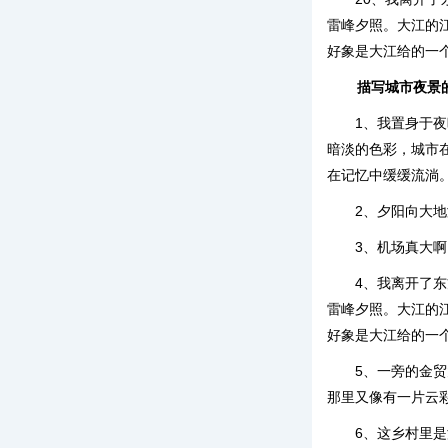
雷峰夕照。大江的
好象是大江给的一
描写城市夜景
1、我置身于
暗淡的色彩，城市
在记忆中缓缓流淌
2、夕阳向大
3、机场真大
4、我离开了
雷峰夕照。大江的
好象是大江给的一
5、一旁的金
那里又像有一片云
6、这乡村里