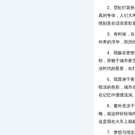
2、霓虹灯装
真的夸张，人们大
情刻意在话语里彰
3、有时候，
外界的浮华，而历
4、我躲在密
纱，穿梭于城市夜
业时代的星星，在
5、我置身于
暗淡的色彩，城市
在记忆中缓缓流淌
6、窗外苍凉
晚，就这样轻轻地
这是我在火车上颠
7、梦想与现