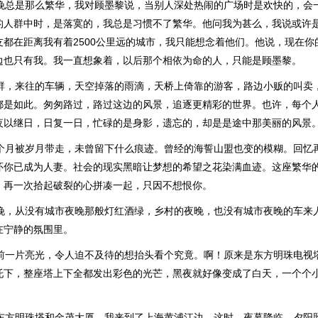
夜晚总是那么繁华，我对顾墨黎说，当别人深处热闹的广场时是欢快的，会
的人群中时，是落寞的，我总是习惯不了繁华。他问我为甚么，我说或许
友都在距离我有着2500公里远的城市，我只能想念着他们。他说，现在你
边也只有我。我一直想象着，以后那个相依为命的人，只能是顾墨黎。
人群，来往的车辆，天空掉落的雨滴，天桥上倚靠的游客，路边小贩的叫卖
都是如此。匆匆路过，路过这边的风景，追逐更精彩的世界。也许，每个
夜以继日，日复一日，忙碌的是身影，遗忘的，却是是途中那美丽的风景
一个月被岁月带走，未曾留下什么痕迹。曾经的海誓山盟也变的模糊。回忆
怀你已成为人妻。社会的现实黑暗让梦想的希望之花染满血迹。这座繁华
，再一次拾起破裂的心拼凑一起，只因不想恨你。
夜晚，从没有城市夜晚那般灯红酒绿，乡村的夜晚，也没有城市夜晚的车来
在宁静的氛围里。
眼前一片亮光，令人迫不及待的想抬头看个究竟。啊！原来是东方明珠电视
托下，整座塔上下全都发出彩色的光芒，黑夜就好像变成了白天，一个个
了东方明珠塔和金茂大厦，我来到了上海黄浦江边，这时，夜幕降临，夕阳