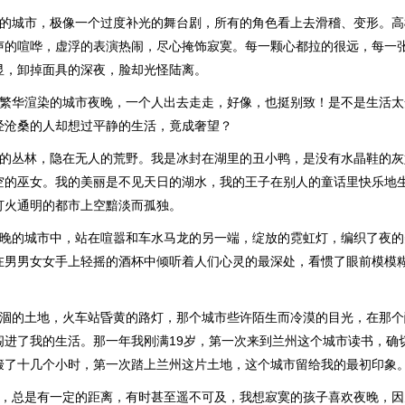
扮的城市，极像一个过度补光的舞台剧，所有的角色看上去滑稽、变形。
声的喧哗，虚浮的表演热闹，尽心掩饰寂寞。每一颗心都拉的很远，每一
显，卸掉面具的深夜，脸却光怪陆离。
在繁华渲染的城市夜晚，一个人出去走走，好像，也挺别致！是不是生活
经沧桑的人却想过平静的生活，竟成奢望？
密的丛林，隐在无人的荒野。我是冰封在湖里的丑小鸭，是没有水晶鞋的灰
空的巫女。我的美丽是不见天日的湖水，我的王子在别人的童话里快乐地
灯火通明的都市上空黯淡而孤独。
夜晚的城市中，站在喧嚣和车水马龙的另一端，绽放的霓虹灯，编织了夜
在男男女女手上轻摇的酒杯中倾听着人们心灵的最深处，看惯了眼前模模
。
干涸的土地，火车站昏黄的路灯，那个城市些许陌生而冷漠的目光，在那
闯进了我的生活。那一年我刚满19岁，第一次来到兰州这个城市读书，确
簸了十几个小时，第一次踏上兰州这片土地，这个城市留给我的最初印象
实，总是有一定的距离，有时甚至遥不可及，我想寂寞的孩子喜欢夜晚，