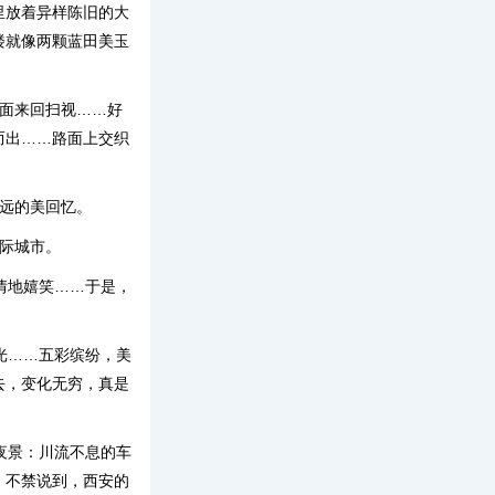
里放着异样陈旧的大
楼就像两颗蓝田美玉
路面来回扫视……好
而出……路面上交织
远的美回忆。
际城市。
情地嬉笑……于是，
光……五彩缤纷，美
去，变化无穷，真是
夜景：川流不息的车
。不禁说到，西安的