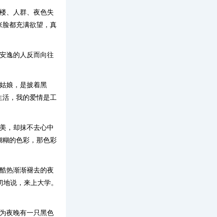
高楼、人群、夜色失
张脸都充满欲望，真
太安逸的人反而向往
姑娘，是披着黑
生活，我的爱情是工
的美，却抹不去心中
糊糊的色彩，那色彩
个酷热渐渐褪去的夜
切地说，来上大学。
。
因为夜晚有一只黑色