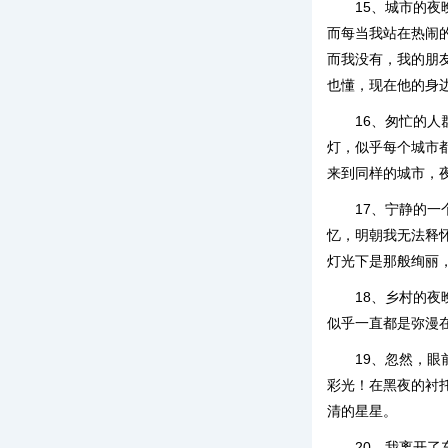
15、城市的
而每当我站在热闹
而我没有，我的朋
也懂，现在他的身
16、匆忙的
灯，似乎每个城市
来到同样的城市，
17、宁静的
忆，明朝我无法释
灯光下是那般绚丽
18、乡村的
似乎一直都是弥漫
19、忽然，
彩光！在黑夜的衬
清的星星。
20、我离开