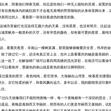
蹦出来，陪着他们彻夜无眠，却总是给他们一种无人能给的灵感，寂寞的
只有在夜晚体内的疯狂因子才会毫无束缚的劈里啪啦的从身体里蹿出来，
擦肩而过的人，看着那一张张挂着虚伪的微笑的脸。
着这城市里被灯光渲染得五颜六色的天幕，没有星星，也没有明月。比起
县城里帆布一般质朴的天空，没有华贵的颜色，却有最可爱的星星，最纯
的人。
人说，看重庆夜景，非南山一棵树莫属，那里能够俯瞰重庆全景，伟岸的渝
，除了路过它一次，还没有真正登上去，也许上面看重庆的确是最美丽的
止这一处了，在解放碑广场可以看四周高楼的流光异彩，在南滨可以看渝
中可以看南岸，墨黛色的南山就是夜色的最好注脚和陪衬。
我看过最美的星空，夜色纯纯，星空澄净。大海躺在山湾里，映着星光缓缓
部分。吉它轻柔的曲子，和着风飘向远方。多年以后，我的眼睛里还印着
人往。
脱不过白天就像我们不能拒绝夜晚一样，每一个夜晚都有一个深切的思念，
的遥远。夜晚是孤独而又华丽的，然而有的人们更是华丽而又孤独的，试
，整个夜晚就要展示她的多姿多彩，我们又有谁在欣赏，我们只不过是在