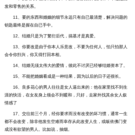
发和零售的关系。
11、要的东西和婚姻的细节永远只有自已最清楚，解决问题的
钥匙最终是握在自已手中。
12、结婚只是为了繁衍后代，搞基才是真爱。
13、你要改是由于你本人乐意改，不要为任何人，怕只怕那人
会令你扫兴，你又得打回本相。
14、结婚无须太伟大的爱情，彼此不讨厌已经够结婚资本了。
15、不能把婚姻看成是一种结果，因为以后的日子还很长。
16、良多花心的男人往往是女人逼出来的：他在家里找不到生
涯的快活，在女友身上领会不到暖和，只好，去家外找其余女人叙
情感了
17、交往前三个月，经你要求而没有改变的坏习惯，通常一生
都不会改变，除非他发生空难而幸存从此改变人生，或皈依佛门变
成没有欲望的男人。比如说，抽烟。