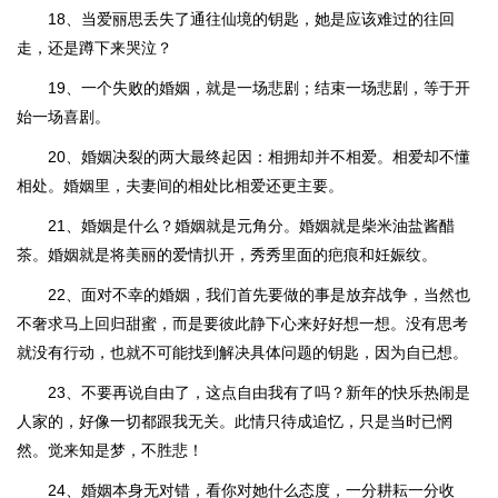
18、当爱丽思丢失了通往仙境的钥匙，她是应该难过的往回
走，还是蹲下来哭泣？
19、一个失败的婚姻，就是一场悲剧；结束一场悲剧，等于开
始一场喜剧。
20、婚姻决裂的两大最终起因：相拥却并不相爱。相爱却不懂
相处。婚姻里，夫妻间的相处比相爱还更主要。
21、婚姻是什么？婚姻就是元角分。婚姻就是柴米油盐酱醋
茶。婚姻就是将美丽的爱情扒开，秀秀里面的疤痕和妊娠纹。
22、面对不幸的婚姻，我们首先要做的事是放弃战争，当然也
不奢求马上回归甜蜜，而是要彼此静下心来好好想一想。没有思考
就没有行动，也就不可能找到解决具体问题的钥匙，因为自已想。
23、不要再说自由了，这点自由我有了吗？新年的快乐热闹是
人家的，好像一切都跟我无关。此情只待成追忆，只是当时已惘
然。觉来知是梦，不胜悲！
24、婚姻本身无对错，看你对她什么态度，一分耕耘一分收