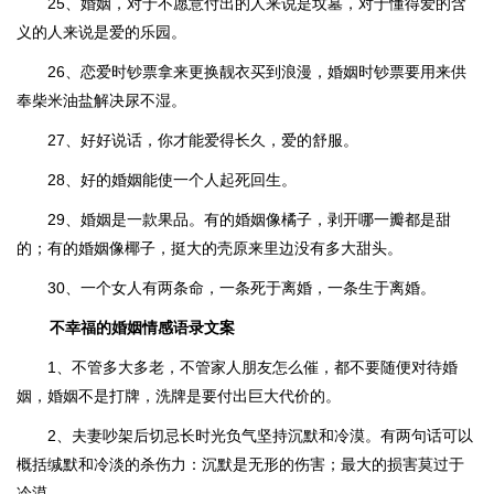
25、婚姻，对于不愿意付出的人来说是坟墓，对于懂得爱的含
义的人来说是爱的乐园。
26、恋爱时钞票拿来更换靓衣买到浪漫，婚姻时钞票要用来供
奉柴米油盐解决尿不湿。
27、好好说话，你才能爱得长久，爱的舒服。
28、好的婚姻能使一个人起死回生。
29、婚姻是一款果品。有的婚姻像橘子，剥开哪一瓣都是甜
的；有的婚姻像椰子，挺大的壳原来里边没有多大甜头。
30、一个女人有两条命，一条死于离婚，一条生于离婚。
不幸福的婚姻情感语录文案
1、不管多大多老，不管家人朋友怎么催，都不要随便对待婚
姻，婚姻不是打牌，洗牌是要付出巨大代价的。
2、夫妻吵架后切忌长时光负气坚持沉默和冷漠。有两句话可以
概括缄默和冷淡的杀伤力：沉默是无形的伤害；最大的损害莫过于
冷漠。