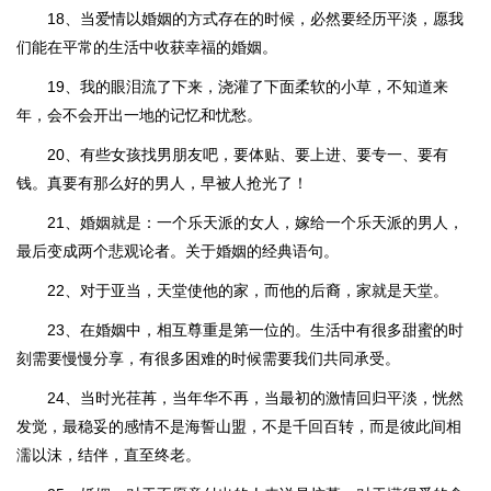
18、当爱情以婚姻的方式存在的时候，必然要经历平淡，愿我
们能在平常的生活中收获幸福的婚姻。
19、我的眼泪流了下来，浇灌了下面柔软的小草，不知道来
年，会不会开出一地的记忆和忧愁。
20、有些女孩找男朋友吧，要体贴、要上进、要专一、要有
钱。真要有那么好的男人，早被人抢光了！
21、婚姻就是：一个乐天派的女人，嫁给一个乐天派的男人，
最后变成两个悲观论者。关于婚姻的经典语句。
22、对于亚当，天堂使他的家，而他的后裔，家就是天堂。
23、在婚姻中，相互尊重是第一位的。生活中有很多甜蜜的时
刻需要慢慢分享，有很多困难的时候需要我们共同承受。
24、当时光荏苒，当年华不再，当最初的激情回归平淡，恍然
发觉，最稳妥的感情不是海誓山盟，不是千回百转，而是彼此间相
濡以沫，结伴，直至终老。