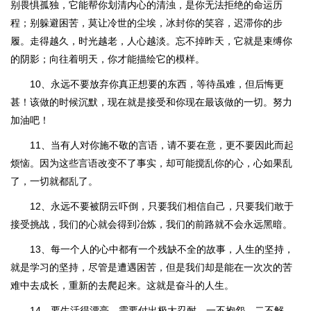
别畏惧孤独，它能帮你划清内心的清浊，是你无法拒绝的命运历
程；别躲避困苦，莫让冷世的尘埃，冰封你的笑容，迟滞你的步
履。走得越久，时光越老，人心越淡。忘不掉昨天，它就是束缚你
的阴影；向往着明天，你才能描绘它的模样。
10、永远不要放弃你真正想要的东西，等待虽难，但后悔更
甚！该做的时候沉默，现在就是接受和你现在最该做的一切。努力
加油吧！
11、当有人对你施不敬的言语，请不要在意，更不要因此而起
烦恼。因为这些言语改变不了事实，却可能搅乱你的心，心如果乱
了，一切就都乱了。
12、永远不要被阴云吓倒，只要我们相信自己，只要我们敢于
接受挑战，我们的心就会得到冶炼，我们的前路就不会永远黑暗。
13、每一个人的心中都有一个残缺不全的故事，人生的坚持，
就是学习的坚持，尽管是遭遇困苦，但是我们却是能在一次次的苦
难中去成长，重新的去爬起来。这就是奋斗的人生。
14、要生活得漂亮，需要付出极大忍耐。一不抱怨，二不解