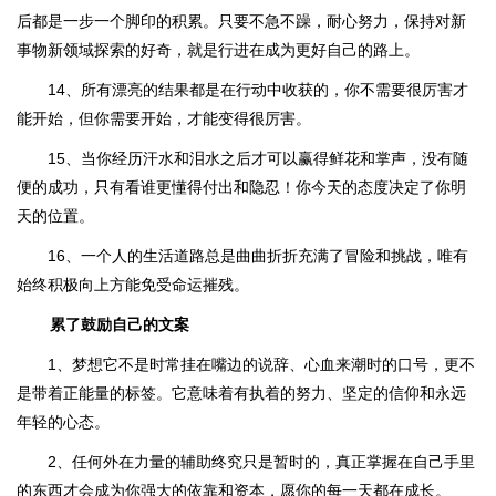
后都是一步一个脚印的积累。只要不急不躁，耐心努力，保持对新
事物新领域探索的好奇，就是行进在成为更好自己的路上。
14、所有漂亮的结果都是在行动中收获的，你不需要很厉害才
能开始，但你需要开始，才能变得很厉害。
15、当你经历汗水和泪水之后才可以赢得鲜花和掌声，没有随
便的成功，只有看谁更懂得付出和隐忍！你今天的态度决定了你明
天的位置。
16、一个人的生活道路总是曲曲折折充满了冒险和挑战，唯有
始终积极向上方能免受命运摧残。
累了鼓励自己的文案
1、梦想它不是时常挂在嘴边的说辞、心血来潮时的口号，更不
是带着正能量的标签。它意味着有执着的努力、坚定的信仰和永远
年轻的心态。
2、任何外在力量的辅助终究只是暂时的，真正掌握在自己手里
的东西才会成为你强大的依靠和资本，愿你的每一天都在成长。