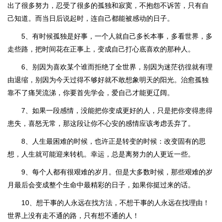
出了很多努力，忍受了很多的孤独和寂寞，不抱怨不诉苦，只有自
己知道。而当日后说起时，连自己都能被感动的日子。
5、有时候孤独是好事，一个人就自己多长本事，多看世界，多
走些路，把时间花在正事上，变成自己打心底喜欢的那种人。
6、别因为喜欢某个谁而拒绝了全世界，别因为迷茫彷徨就有理
由退缩，别因为今天过得不够好就不敢想象明天的阳光。治愈孤独
靠不了痛哭流涕，你要首先学会，爱自己才能更辽阔。
7、如果一段感情，没能把你变成更好的人，只是把你变得患得
患失，喜怒无常，那这段让你不心安的感情应该考虑丢弃了。
8、人生最困难的时候，也许正是转变的时候：改变固有的思
想，人生就可能迎来转机。幸运，总是离努力的人更近一些。
9、每个人都有很艰难的岁月。但是大多数时候，那些艰难的岁
月最后会变成整个生命中最精彩的日子，如果你挺过来的话。
10、想干事的人永远在找方法，不想干事的人永远在找理由！
世界上没有走不通的路，只有想不通的人！