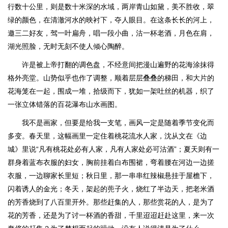
行数十公里，则是数十米深的水域，两岸青山如黛，美不胜收，翠
绿的颜色，在清澈河水的映衬下，夺人眼目。在这条长长的河上，
邀三二好友，驾一叶扁舟，唱一段小曲，沽一杯老酒，月色在肩，
湖光照脸，无时无刻不使人倾心陶醉。
许是被上帝打翻的调色盘，不经意间把漫山遍野的花海涂抹得
格外亮堂。山势似乎也作了调整，顺着层层叠叠的梯田，和大片的
花海笼在一起，围成一堆，拾级而下，犹如一架吐丝的机器，织了
一张立体错落的百花瀑布山水画图。
我不是画家，但要是给我一支笔，画风一定是随着季节变化而
多变。春天里，这幅画里一定住着桃花流水人家，沈从文在《边
城》里说“凡有桃花处必有人家，凡有人家处必可沽酒”；夏天则有一
群身着蓝布衣服的妇女，胸前挂着白布围裙，弯着腰在河边一边搓
衣服，一边聊家长里短；秋日里，那一串串红辣椒悬挂于屋檐下，
闪着诱人的金光；冬天，架起的蔸子火，烧红了半边天，把老米酒
的芳香烧到了八百里开外。那些赶集的人，那些赏花的人，是为了
花的芳香，还是为了讨一杯酒的香甜，千里迢迢赶赴这里，来一次