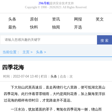
头条
原创
资讯
网报
奖文
最热
快料
独闻
开选
当前位置：
主页
>
头条
>
四季花海
时间：2022-07-04 13:40 | 栏目：
头条
| 点击：
次
下大别山武英高速后，直走再绕行七八里路，便可抵湖北英山
四季花海。此行伴着霏霏细雨，大约是闻到花香，加上脑海里浮掠
过花海的模样有些时日，才觉路途并不遥远。
一汪水泊，犹如遮面的罩子，匍匐在四季花海一侧，绕山而