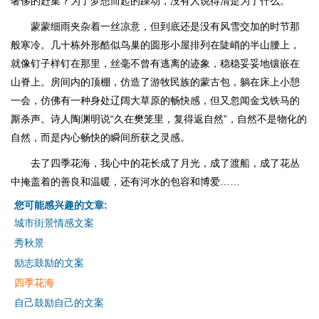
奢侈的赶集？为了梦想而起的躁动，没有人说得清是为了什么。
蒙蒙细雨夹杂着一丝凉意，但到底还是没有风雪交加的时节那
般寒冷。几十栋外形酷似鸟巢的圆形小屋排列在陡峭的半山腰上，
就像钉子样钉在那里，丝毫不曾有逃离的迹象，稳稳妥妥地镶嵌在
山脊上。房间内的顶棚，仿造了游牧民族的蒙古包，躺在床上小憩
一会，仿佛有一种身处辽阔大草原的畅快感，但又忽闻金戈铁马的
厮杀声。诗人陶渊明说“久在樊笼里，复得返自然”，自然不是物化的
自然，而是内心畅快的瞬间所获之灵感。
去了四季花海，我心中的花长成了月光，成了渡船，成了花丛
中掩盖着的善良和温暖，还有河水的包容和博爱……
您可能感兴趣的文章:
城市街景情感文案
秀秋景
励志鼓励的文案
四季花海
自己鼓励自己的文案