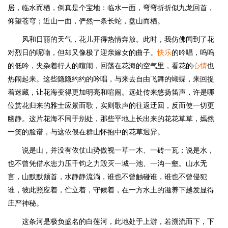
居，临水而栖，倒真是个宝地：临水一面，弯弯折折似九龙回首，
仰望苍穹；近山一面，俨然一条长蛇，盘山而栖。
风和日丽的天气，花儿开得热情奔放。此时，我仿佛闻到了花
对烈日的呢喃，但却又像极了迎亲嫁女的曲子。
快乐
的吟唱，呜呜
的低吟，夹杂着行人的喧闹，回荡在花海的空气里，看花的
心情
也
热闹起来。这些隐隐约约的吟唱，与来去自由飞舞的蝴蝶，来回捉
着迷藏，让花海变得更加明亮和喧闹。远处传来悠扬笛声，许是哪
位赏花归来的雅士应景而歌，实则歌声的往返迂回，反而使一切更
幽静。这片花海不同于别处，那些平地上长出来的花花草草，嫣然
一笑的脸谱，与这依偎在群山怀抱中的花草迥异。
说是山，并没有依仗山势傲视一草一木、一砖一瓦；说是水，
也不曾凭借水患力压千钧之力毁灭一城一池、一沟一壑。山水无
言，山默默颔首，水静静流淌，谁也不曾触碰谁，谁也不曾侵犯
谁，彼此照应着，伫立着，守候着，在一方水土的滋养下越发显得
庄严神秘。
这条河是极负盛名的白莲河，此地处于上游，若溯流而下，下