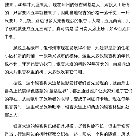
挂果，40年才到盛果期。现在邳州的银杏树都是人工嫁接人工培育
的，只需要四五年就挂果了，因此当地银杏的价格一落千丈，一斤
只要1、2元钱。路边很多人兜售现炒的银杏，大喊，五元两碗，到
了傍晚就变成五元三碗了。真可谓是:昔日贵人席上珍，如今百姓口
中餐。
虽说是县级市，但邳州市现在发展得不错，到处都是新的住宅
小区和新的商铺，一派新兴城市的模样。这里大多数银杏树的年代
也不长，守护员告诉我们，银杏大道的树龄24年算长的，而路两边
的大片银杏林里的树，大多数没有它们粗。
据说，这个银杏树大道是摄影爱好者们首先发现的，就如舟山
群岛上长满绿色藤蔓的“童话世界”，都是通过照片让大家知道了它们
的存在，从而吸引了旅游者的眼球，变成了网红打卡地。现在每年
银杏黄时，这里就是旅游旺季，银杏大道上和两边的银杏林里到处
都是人。
银杏大道的银杏树已经初具规模，尽管树龄不长，但由于修剪
得当，行道两边的树叶密密交织在一起，形成一个树的隧道，所以