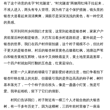
有了这个诗意的名字“时光隧道”。“时光隧道”两侧用红绳子拉起来，
不准人进入，两头有专人管理。因为有了这个保护措施，镜头里的
银杏大道看起来清清爽爽，满眼尽是深深浅浅的黄色，有一种空灵
的美感。
车开到邳州乡间我们才发现，这里到处都是银杏树，家家户户
房前屋后种的都是银杏。大巴车沿着乡村道路前进，窗外就是一个
银杏的世界。我们在四户村停留拍摄，这个村子规模不小，但比村
子更大的是银杏林。村后的银杏林里黄色点缀着红枫，池塘边芦苇
白和银杏黄相互辉映，绿水中又倒映着蓝天，黄土地里菜蔬葱翠，
一个四户村就如同打翻的五色盘，红黄蓝绿白。
村里一户人家的粉墙吸引了摄影爱好者的注意，他们争着拍下
银杏叶映在墙上的光影。但最吸引我的是旁边高高的柿子树，树叶
基本落光了，一个个柿子挂在枝头，像是一盏盏小灯笼，煞是可
爱。我举起相机，留下了它们的倩影。
村民们告诉我们，村子附近有一棵三个人才能合抱的大银杏
树，有一千多年历史了。因为这棵树，三四年前村里修了一座庙