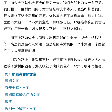
宇，而今天正是七天庙会的最后一天。我们自然要前去一探究竟。
我们拦下一位村民问路，对方恰是村支书本人，他当即带着我们一
行人来到了这个新建的寺庙。远远看去庙宇屋檐重重，颇为壮观。
里面有大殿，一个不大的宝塔，和很多信徒。那棵庙宇缘起的古老
银杏在广场一角，因人很多，它显得并不那么起眼。
街市上路两边全是商贩，出售新鲜的毛栗子、梨子、丝瓜络
等，街边的房屋有点简陋，显然是因寺才兴的一个小集镇，东西都
不贵，大家满载而归。
回程的路上，眺望车窗外，银杏黄正慢慢远去。银杏之乡村民
收获了满树的银杏，游人收获了满眼的色彩，邳州，明年再相会。
您可能感兴趣的文章:
婚姻文案
有安全感的文案
婚姻情感最热门的文案
微笑
告别一个城市的文案