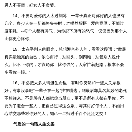
男人不吝啬，好女人不贪婪。
14、不要对爱你的人太过刻薄，一辈子真正对你好的人也没有
几个。多少人在一切都将失去时，才幡然醒悟：爱的宽厚，不能过
度消耗。--每个人都有脾气，为你忍下所有的怒气，仅仅因为那个人
比你更心疼你。
15、太在乎别人的眼光，总想迎合外人的，看看这段话：“做最
真实最漂亮的自己，依心而行，别回头，别四顾，别管别人说什
么。比不上你的，才议论你；比你强的，人家忙着赶路，根本不会
多看你一眼。”
16、不必把太多人请进生命里，有时你突然和一些人关系很
好，有事没事吧“一辈子在一起”挂在嘴边，到最后却莫名其妙的老死
不相往来。不是所有人都把你当朋友，更不是所有人都在乎你，不
要为了迎合一些人，把自己过得这么累，与其讨好每个人，不如用
心结交那些对你好的人，知己一二抵过千百个泛泛之交！
气质的一句话人生文案