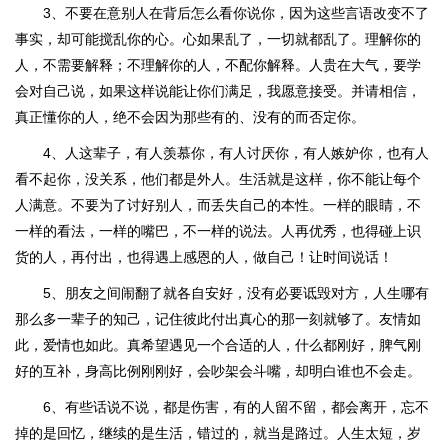
3、不要在意别人在背后怎么看你说你，因为这些言语改变不了
事实，却可能搅乱你的心。心如果乱了，一切就都乱了。理解你的
人，不需要解释；不理解你的人，不配你解释。人贵在大气，要学
会对自己说，如果这样说能让你们满足，我愿意接受。并请相信，
真正懂你的人，绝不会因为那些有的、没有的而否定你。
4、人这辈子，有人羡慕你，有人讨厌你，有人嫉妒你，也有人
看不起你，没关系，他们都是外人。生活就是这样，你不能让每个
人满意。不要为了讨好别人，而丢失自己的本性。一样的眼睛，不
一样的看法，一样的嘴巴，不一样的说法。人再优秀，也得碰上识
货的人，再付出，也得遇上感恩的人，做自己！让时间说话！
5、朋友之间闹翻了就各自安好，没有必要诋毁对方，人生哪有
那么多一辈子的知己，记住彼此付出真心的那一刻就够了。友情如
此，爱情也如此。真希望遇见一个合适的人，什么都刚好，脾气刚
好的互补，身高比例刚刚好，会吵架会斗嘴，却明白谁也不会走。
6、有些话说不说，都是伤害，有的人留不留，都会离开，忘不
掉的是回忆，继续的是生活，错过的，就当是路过。人生太短，岁