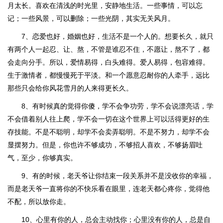
月太长。喜欢在清浅的时光里，安静地生活。一些事情，可以忘
记；一些风景，可以删除；一些光阴，其实无关风月。
7、恋爱也好，婚姻也好，生活不是一个人的。想要长久，就只
有两个人一起忍、让、熬，不管是谁忍不住，不愿让，熬不了，都
会走向分手。所以，爱情易得，白头难得。爱人易得，包容难得。
生于激情者，都慢慢死于平淡。和一个愿意忍耐你的人牵手，远比
那些只会给你风花雪月的人来得更长久。
8、有时候真的觉得你傻，学不会争功劳，学不会说漂亮话，学
不会借着别人往上爬，学不会一切在这个世界上可以活得更好的生
存技能。不是不聪明，却学不会卖弄聪明。不是不努力，却学不会
显摆努力。但是，你也许不够成功，不够招人喜欢，不够扬眉吐
气，至少，你够真实。
9、有的时候，老天爷让你结束一段关系并不是没收你的幸福，
而是老天爷一直将你的不快乐看在眼里，连老天都心疼你，觉得他
不配，所以放你走。
10、心里有你的人，总会主动找你；心里没有你的人，总是自