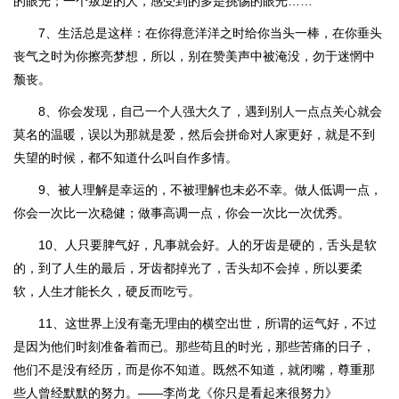
的眼光；一个叛逆的人，感受到的多是挑惕的眼光……
7、生活总是这样：在你得意洋洋之时给你当头一棒，在你垂头
丧气之时为你擦亮梦想，所以，别在赞美声中被淹没，勿于迷惘中
颓丧。
8、你会发现，自己一个人强大久了，遇到别人一点点关心就会
莫名的温暖，误以为那就是爱，然后会拼命对人家更好，就是不到
失望的时候，都不知道什么叫自作多情。
9、被人理解是幸运的，不被理解也未必不幸。做人低调一点，
你会一次比一次稳健；做事高调一点，你会一次比一次优秀。
10、人只要脾气好，凡事就会好。人的牙齿是硬的，舌头是软
的，到了人生的最后，牙齿都掉光了，舌头却不会掉，所以要柔
软，人生才能长久，硬反而吃亏。
11、这世界上没有毫无理由的横空出世，所谓的运气好，不过
是因为他们时刻准备着而已。那些苟且的时光，那些苦痛的日子，
他们不是没有经历，而是你不知道。既然不知道，就闭嘴，尊重那
些人曾经默默的努力。——李尚龙《你只是看起来很努力》