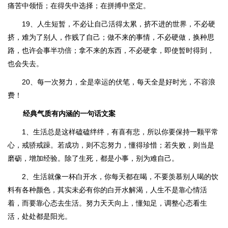
痛苦中领悟；在得失中选择；在拼搏中坚定。
19、人生短暂，不必让自己活得太累，挤不进的世界，不必硬
挤，难为了别人，作贱了自己；做不来的事情，不必硬做，换种思
路，也许会事半功倍；拿不来的东西，不必硬拿，即使暂时得到，
也会失去。
20、每一次努力，全是幸运的伏笔，每天全是好时光，不容浪
费！
经典气质有内涵的一句话文案
1、生活总是这样磕磕绊绊，有喜有悲，所以你要保持一颗平常
心，戒骄戒躁。若成功，则不忘努力，懂得珍惜；若失败，则当是
磨砺，增加经验。除了生死，都是小事，别为难自己。
2、生活就像一杯白开水，你每天都在喝，不要羡慕别人喝的饮
料有各种颜色，其实未必有你的白开水解渴，人生不是靠心情活
着，而要靠心态去生活。努力天天向上，懂知足，调整心态看生
活，处处都是阳光。