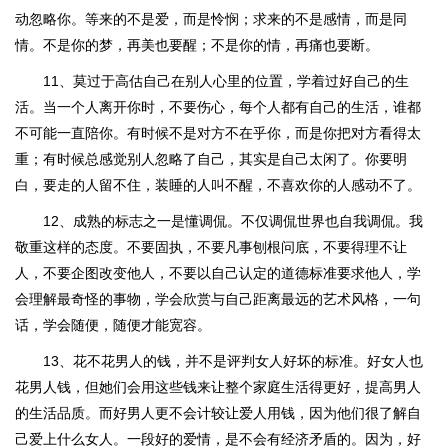
动忽略你。等来的不是爱，而是怜悯；求来的不是感情，而是同
情。不是你的梦，再美也要醒；不是你的情，再痛也要断。
11、莫过于高估自己在别人心里的位置，学着过好自己的生
活。当一个人离开你时，不要伤心，每个人都有自己的生活，谁都
不可能一直陪你。有时候不是对方不在乎你，而是你把对方看得太
重；有时候总感觉别人忽略了自己，其实是自己太闲了。你要明
白，要走的人留不住，装睡的人叫不醒，不喜欢你的人感动不了。
12、成熟的标志之一是懂调侃。不仅调侃世界也自我调侃。我
敬重这样的态度。不要固执，不要凡事刨根问底，不要得理不让
人，不要企图改变他人，不要以自己认定的道德标准要求他人，学
会理解最奇怪的事物，学会欣赏与自己距离最远的艺术风格，一句
话，学会随便，随便才能宽容。
13、花不花男人的钱，并不是评判女人好坏的标准。好女人也
花男人钱，但她们会用这些钱来让整个家庭生活得更好，提高男人
的生活品质。而好男人更不会计较让爱人用钱，因为他们很了解自
己爱上什么女人。一段好的爱情，是不会有经济矛盾的。因为，好