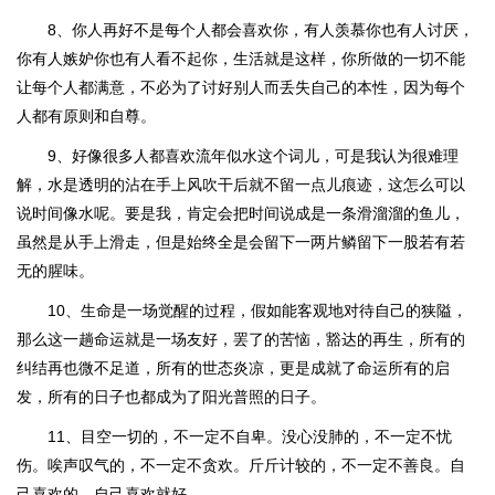
8、你人再好不是每个人都会喜欢你，有人羡慕你也有人讨厌，
你有人嫉妒你也有人看不起你，生活就是这样，你所做的一切不能
让每个人都满意，不必为了讨好别人而丢失自己的本性，因为每个
人都有原则和自尊。
9、好像很多人都喜欢流年似水这个词儿，可是我认为很难理
解，水是透明的沾在手上风吹干后就不留一点儿痕迹，这怎么可以
说时间像水呢。要是我，肯定会把时间说成是一条滑溜溜的鱼儿，
虽然是从手上滑走，但是始终全是会留下一两片鳞留下一股若有若
无的腥味。
10、生命是一场觉醒的过程，假如能客观地对待自己的狭隘，
那么这一趟命运就是一场友好，罢了的苦恼，豁达的再生，所有的
纠结再也微不足道，所有的世态炎凉，更是成就了命运所有的启
发，所有的日子也都成为了阳光普照的日子。
11、目空一切的，不一定不自卑。没心没肺的，不一定不忧
伤。唉声叹气的，不一定不贪欢。斤斤计较的，不一定不善良。自
己喜欢的，自己喜欢就好。