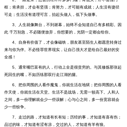
框；肯承担，才会有坚强；肯努力，才可能有成就；人生没有捷径
可走；生活没有道理可言，抬起头做人，低下头做事。
3、人生就像舞台，不到谢幕，始终不会知道自己有多精彩。因
此 千万别急，不必随便放弃，你想要的，光阴一定都会给你。
4、自身有价值了，才会像磁铁，朋友甚至陌生人都愿意转身过
来与你为伴。不必怪罪世界现实，让自己强大才是给自己最好的安
全感！
5、通常嘴巴富有的人，行动上全是很贫穷的。与其修炼那张起
死回生的嘴，不如历练那双行走江湖的腿。
6、把你周围的人看作魔鬼，你就生活在地狱；把你周围的人看
作天使，你就生活在天堂。生活不是战场，无需一较高下。人和人
之间，多一份理解就会少一些误解；心与心之间，多一份宽容就会
少一些纷争。
7、走过的路，才知道有长有短；历经的事，才知道有喜有伤；
品过的味，才知道有涩有凉，交过的人，才知道有羊有狼。