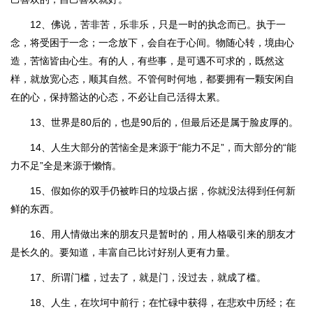
12、佛说，苦非苦，乐非乐，只是一时的执念而已。执于一
念，将受困于一念；一念放下，会自在于心间。物随心转，境由心
造，苦恼皆由心生。有的人，有些事，是可遇不可求的，既然这
样，就放宽心态，顺其自然。不管何时何地，都要拥有一颗安闲自
在的心，保持豁达的心态，不必让自己活得太累。
13、世界是80后的，也是90后的，但最后还是属于脸皮厚的。
14、人生大部分的苦恼全是来源于“能力不足”，而大部分的“能
力不足”全是来源于懒惰。
15、假如你的双手仍被昨日的垃圾占据，你就没法得到任何新
鲜的东西。
16、用人情做出来的朋友只是暂时的，用人格吸引来的朋友才
是长久的。要知道，丰富自己比讨好别人更有力量。
17、所谓门槛，过去了，就是门，没过去，就成了槛。
18、人生，在坎坷中前行；在忙碌中获得，在悲欢中历经；在