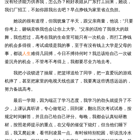
没有经济能力供养我，怎么办？刚好表姐从广东打工回来，她说，
我们厂招工，不如你跟我出去吧？早点挣钱为家里省点负担。
她说的很有道理，但我犹豫了半天，跟父亲商量，他说：“只要
你考上，砸锅卖铁我也会让你上大学。”父亲的话给了我很大的鼓
舞，我也想过，高考在我的生命里可能只有一次机会，而打工挣钱
的机会多得很，考试成绩是我的事，至于有没有钱上大学是父母的
事，都说
人生
难得几回搏，今日不搏待何时？我总该给自己一次破
釜沉舟的机会，不管考不考得上，我都要尽全力地去考。
我把小说锁进了抽屉，把篮球送给了同学，把一直爱玩的游戏
机摔了，甚至把家里的电视天线也拔了，我要离这些诱惑远远的，
努力备战高考。
最后一学期，因为端正了学习态度，我学习的劲头就提升了不
少，上课认真听讲，专心做笔记，回到家，翻出历次考试试卷，按
规定时间解答，并且自己给自己评分。每晚，我都会认真钻研教
材，按照老师提示的重点，在父母的催促下熄灯，但当他们睡下
后，我又爬起来，看书到凌晨一点。有时候特别犯困，听说洗冷水