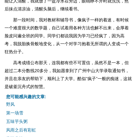
能让人清醒，我就放了一盆冷水在旁边，眼睛睁不开时就洗洗，然
后抹点清凉油，清醒头脑后，继续看书。
那一段时间，我对教材和辅导书，像疯子一样的着迷，有时候
一个难度很大的数学题，自己试着用各种方法也解不出来，会厚着
脸皮问遍全班的同学。同学们都说我因为学习已经疯了，因为高
考，我脱胎换骨般地变化，从一个对学习抱着无所谓的人变成一个
狂热分子。
高考成绩公布那天，连我都有些不可置信，虽然不是一本，但
超过二本分数线20多分，我如愿拿到了广州中山大学录取通知书，
并且在亲友的帮助下，顺利上了大学。酷似“疯子”一般的痴迷，这就
是破釜沉舟式的智慧。
您可能感兴趣的文章:
野风
第一场雪
五味芋头粥
风雨之后有彩虹