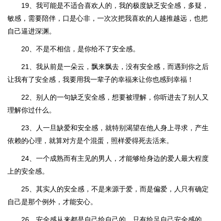
19、我可能是不适合喜欢人的，我的极度缺乏安全感，多疑，
敏感，需要陪伴，口是心非，一次次把我喜欢的人越推越远，也把
自己逼进深渊。
20、不是不相信，是你给不了安全感。
21、我从前是一朵云，飘来飘去，没有安全感，而遇到你之后
让我有了安全感，我要用我一辈子的幸福来让你也感到幸福！
22、别人的一句缺乏安全感，想要被理解，你听进去了别人又
理解你过什么。
23、人一旦缺爱和安全感，就特别渴望在他人身上寻求，产生
依赖的心理，就算对方是个混蛋，照样爱得死去活来。
24、一个成熟而有主见的男人，才能够给身边的爱人最大程度
上的安全感。
25、其实人的安全感，不是来源于爱，而是偏爱，人只有确定
自己是那个例外，才能安心。
26、安全感从来都是自己给自己的，只有给足自己安全感的