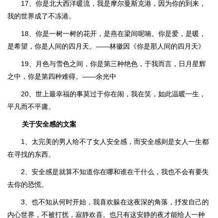
17、你是北大西洋暖流，我是摩尔曼斯克港，因为你的到来，
我的世界成了不冻港。
18、你是一树一树的花开，是燕在梁间呢喃。你是爱，是暖，
是希望，你是人间的四月天。——林徽因《你是那人间的四月天》
19、月色与雪色之间，你是第三种绝色，于我而言，日月星辉
之中，你是第四种难得。——余光中
20、世上最幸福的事莫过于你在闹，我在笑，如此温暖一生，
平凡而不平庸。
关于安全感的文案
1、太完美的男人给不了女人安全感，而安全感则是女人一生都
在寻找的东西。
2、安全感是就算不知道你在哪和谁在干什么，我也不会有要失
去你的恐慌。
3、也不知从何时开始，我喜欢躲在这夜深的角落，抒发自己的
内心世界，不被打扰，寂静欢喜。也只有这安静的夜才能给人一种