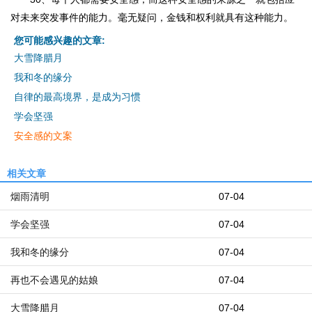
对未来突发事件的能力。毫无疑问，金钱和权利就具有这种能力。
您可能感兴趣的文章:
大雪降腊月
我和冬的缘分
自律的最高境界，是成为习惯
学会坚强
安全感的文案
相关文章
烟雨清明
07-04
学会坚强
07-04
我和冬的缘分
07-04
再也不会遇见的姑娘
07-04
大雪降腊月
07-04