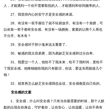
人，才能遇到一个你不需要取悦的人，才能遇到和你同频率的人。
27、我觉得内心的安宁才是安全感的来源。
28、有没有一双手握住了就不轻易放开。有没有一个肩膀，可
以依靠一辈子都有安全感。有没有一场拥抱，紧紧的让两个人再也
不分开。有木有？
29、安全感对于胆小鬼来说太重要了。
30、敏感的我太容易累，因为易缺乏安全感和过分自卑。
31、我爱过一个人，他给不了我未来，给不了我时间，更给不
了我安全感。他唯独能给我的只有眼泪，你说，爱这东西能值几个
钱！
32、就算再怎么缺乏安全感我也会说，安全感都是自己给的。
安全感的文案
1、安全感，什么叫安全感？只有当你最需要的时候，那个人默
默的出现在你身边，守护着你，让你安心，让你温暖，让你不再有