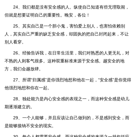
24、我们都是没有安全感的人。纵使自己知道有些无理取闹，
但就是想要证明自己的重要性。晚安，各位！
25、其实自己是一个胆小鬼，害怕爱上别人，也害怕依赖别
人，其实自己严重的缺乏安全感，却固执的把自己封闭起来，不让
别人看穿。
26、经验告诉我，在日常生活里，我们对熟悉的人更无礼，对
不熟的人则客气很多。这种双重标准来源于安全感。越安全的地
方，我们会越放肆。
27、所谓“归属感”是你强烈地想和他在一起，“安全感”是你觉得
他强烈地想和你在一起。
28、独处能力是内心安全感的表现之一，而这种安全感是幼儿
期逐渐建立的。
29、一个人能够，并且应该让自己做到的，不是感到安全，而
是能够接纳不安全的现实。
30、每个人都需要安全感，而这种安全感的来源之一就包括应