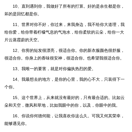
10、直到遇到你，我做好了所有的打算。好的是余生都是你，
坏的是回忆都是你。
11、世界对你不好，你过来，来我身边，我不给你大道理，我
给你爱，给你带着柠檬气息的气泡水，给你柔软的云朵，给你一大
片云蒸霞蔚的天空。
12、你剪的短发很漂亮，很适合你。你的新衣服颜色很舒服，
很适合你。你身上的香味很安神，很适合你。也希望我很适合你。
13、我唯一的要害，就是对你偏执热烈的爱。
14、我最想去的地方，是你的心里，我的心不大，只装得下一
个你。
15、这个世界上，从来就没有最好的，只有最合适的。比如云
朵和天空，微风和草地，比如我眼中的你，以及，你眼中的我。
16、你说你何德何能，让我喜欢你这么久。可我又何其荣幸，
能够遇见你。