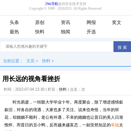
头条
原创
资讯
网报
奖文
最热
快料
独闻
开选
当前位置：
主页
>
快料
>
用长远的视角看挫折
时间：2022-07-04 13:30 | 栏目：
快料
| 点击：
次
时光易逝，一转眼大学毕业十年。再度聚会，除了增进感情叙
叙旧，对各自的境遇，大家也多了关注。说来也奇怪，当年的班
花，却婚姻不顺利，老公有外遇，不幸的婚姻也让昔日的美人日渐
憔悴。而昔日的丑小鸭，反而越来越富态，一副安然知足的
幸福
太