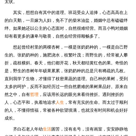
太状。
其实，想想自有其中的道理。班花受众人追捧，心态高高在上
的白天鹅，一旦嫁为人妇，免不了的柴米油盐，婚姻中总有磕磕绊
绊。如果她还以公主的心态面对，自然很难经营。而丑小鸭对婚姻
却有着更多的谦卑与敬畏，自然会经营得顺畅多了。
想起曾经村里的两棵杏树，一棵是张奶奶种的，一棵是自己野
生的。张奶奶种的，施肥浇水，枝繁叶茂；而野生的，经常被人攀
折，疏枝横斜。春天，他们都开花，秋天都结黄红色的果。奇怪的
是，野生的杏树年年硕果累累，张奶奶种的总是只有稀疏的几枚。
直到我学了生物，才懂得了枝密果蔬的道理。自己种的果树，受到
太多的呵护，反而不如经历过一些自然磨难的果树果品好。原来自
然之中，自有
哲理
，应该用长远的眼光来看待挫折。遇到挫折的
人，心态平和，执着地追求
人生
，常有充实的生命。而太过于顺利
的人，不懂得惜福，常被各种欲望填满，也就没有时间和机会好好
成长。
齐白石老人年幼
生活
困苦，没有名号，没有画室，安安静静地