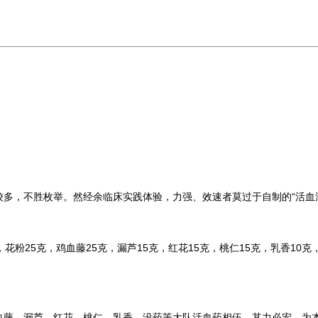
较多，不胜枚举。然经余临床实践体验，力强、效速者莫过于自制的“活血
，花粉
25
克，鸡血藤
25
克，漏芦
15
克，红花
15
克，桃仁
15
克，乳香
10
克
血藤、漏芦、红花、桃仁、乳香、没药等大队活血药相伍，其力必宏，为