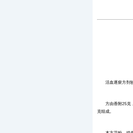
活血逐瘀方剂
方由香附
25
克
克组成。
本方花粉、鸡