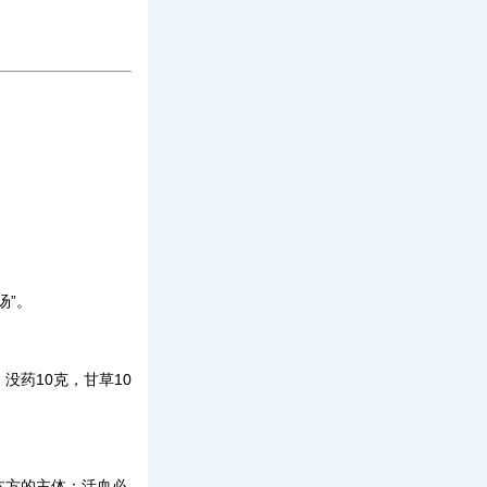
汤”。
，没药
10
克，甘草
10
本方的主体；活血必