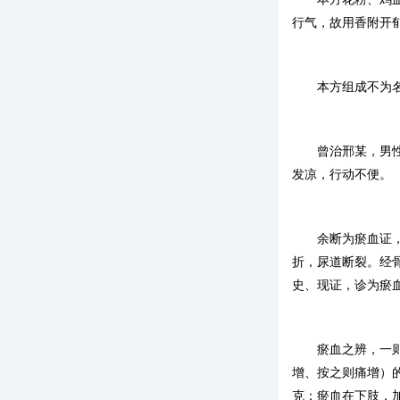
行气，故用香附开
本方组成不为
曾治邢某，男
发凉，行动不便。
余断为瘀血证
折，尿道断裂。经
史、现证，诊为瘀
瘀血之辨，一
增、按之则痛增）
克；瘀血在下肢，