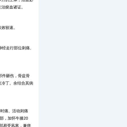
主治瘀血诸证。
取效较速。
神经走行部位刺痛、
部件砸伤，骨盆骨
杜冷丁。余结合其病
平时痛、活动则痛
部，加怀牛膝
20
部易受风寒，兼痹