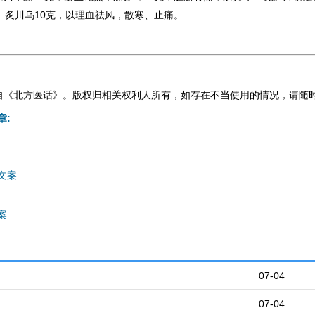
、炙川乌
10
克，以理血祛风，散寒、止痛。
自《北方医话》。版权归相关权利人所有，如存在不当使用的情况，请随
章:
文案
案
07-04
07-04