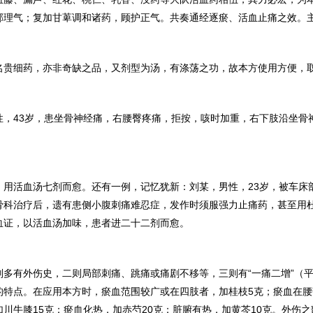
郁理气；复加甘萆调和诸药，顾护正气。共奏通经逐瘀、活血止痛之效。
名贵细药，亦非奇缺之品，又剂型为汤，有涤荡之功，故本方使用方便，
性，
43
岁，患坐骨神经痛，右腰臀疼痛，拒按，咳时加重，右下肢沿坐骨
，用活血汤七剂而愈。还有一例，记忆犹新：刘某，男性，
23
岁，被车床
骨科治疗后，遗有患侧小腹刺痛难忍症，发作时须服强力止痛药，甚至用
血证，以活血汤加味，患者进二十二剂而愈。
则多有外伤史，二则局部刺痛、跳痛或痛剧不移等，三则有“一痛二增”（
的特点。在应用本方时，瘀血范围较广或在四肢者，加桂枝
5
克；瘀血在腰
加川牛膝
15
克；瘀血化热，加赤芍
20
克；脏腑有热，加黄芩
10
克。外伤之