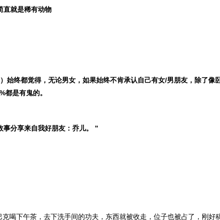
简直就是稀有动物
君）始终都觉得，无论男女，如果始终不肯承认自己有女/男朋友，除了像
9%都是有鬼的。
故事分享来自我好朋友：乔儿。
”
巴克喝下午茶，去下洗手间的功夫，东西就被收走，位子也被占了，刚好