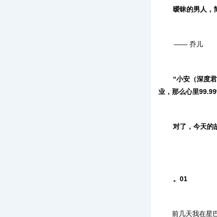
暧昧的男人，
—— 乔儿
“小安（深度
业，那么心里99.9
对了，今天的
。01
前几天我在星