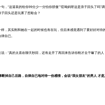
句，“这逼装的给你99分少一分怕你骄傲”“哎呦妈呀这是浪子回头了吗”
浪子回头还是玩累了想歇会？
一样，其实刚和她在一起的时候也有在玩，但后来感觉遇到了要好好对待
自律自已。
在说：“真的太喜欢聊天秒回，还有走开了再回来告诉你刚才去干嘛了的人
择断掉自己后路，自律自已地对待一份感情，会说“我女朋友”的男人 才