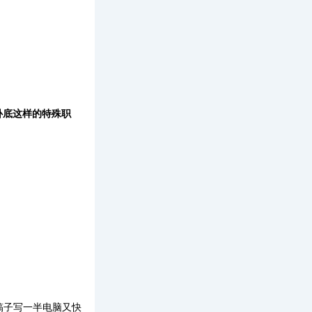
卧底这样的特殊职
稿子写一半电脑又快