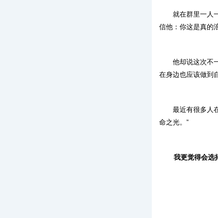
就在群里一人一
信他：你这是真的
他却说这次不
在身边也应该做到
最近有很多人
命之光。”
我更觉得会选