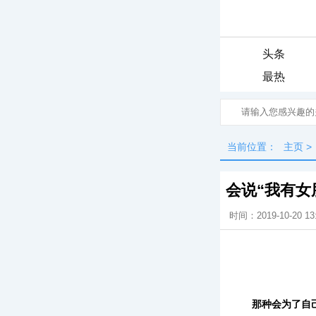
头条
最热
当前位置：
主页
>
会说“我有女
时间：2019-10-20 13
那种会为了自